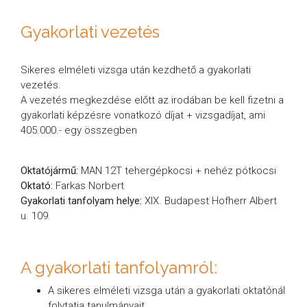
Gyakorlati vezetés
Sikeres elméleti vizsga után kezdhető a gyakorlati
vezetés.
A vezetés megkezdése előtt az irodában be kell fizetni a
gyakorlati képzésre vonatkozó díjat + vizsgadíjat, ami
405.000.- egy összegben
Oktatójármű:
MAN 12T tehergépkocsi + nehéz pótkocsi
Oktató:
Farkas Norbert
Gyakorlati tanfolyam helye:
XIX. Budapest Hofherr Albert
u. 109.
A gyakorlati tanfolyamról:
A sikeres elméleti vizsga után a gyakorlati oktatónál
folytatja tanulmányait