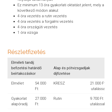
Ez minimum 13 óra gyakorlati oktatást jelent, mely a
következő módon alakul:
4 óra vezetés a rutin vezetés
4 óra vezetés a forgalmi vezetés
4 óra országúti vezetés
1 óra vizsga
Részletfizetés
Elméleti tandíj:
befizetési határidő
Alap és pótvizsgadíjak
beírtakozáskor
díjfizetése
Elmélet
54.000
KRESZ
21.000 Ft
Ft
utalással
Gyakorlat
27.000
Rutin
9.700 Ft
alapóradíj
Ft
utalással