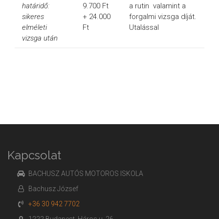
határidő:
9.700 Ft
a rutin valamint a
sikeres
+ 24.000
forgalmi vizsga díját.
elméleti
Ft
Utalással
vizsga után
Kapcsolat
BACHUSZ AUTÓS MOTOROS ISKOLA
Bachusz József
+36 30 942 7702