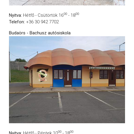
00
00
Nyitva:
Hétfő - Csütörtök 16
- 18
Telefon:
+36 30 942 7702
Budaörs - Bachusz autósiskola
00
00
Nyitva:
Hétfő - Péntek 10
- 18