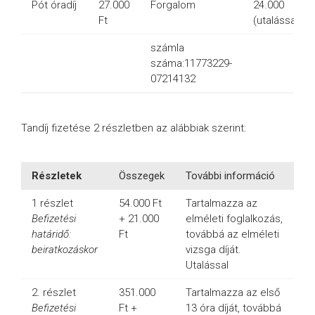
Pót óradíj
27.000
Forgalom
24.000
Ft
(utalással)
számla
száma:11773229-
07214132
Tandíj fizetése 2 részletben az alábbiak szerint:
Részletek
Összegek
További információ
1 részlet
54.000 Ft
Tartalmazza az
Befizetési
+ 21.000
elméleti foglalkozás,
határidő:
Ft
továbbá az elméleti
beiratkozáskor
vizsga díját.
Utalással
2. részlet
351.000
Tartalmazza az első
Befizetési
Ft +
13 óra díját, továbbá