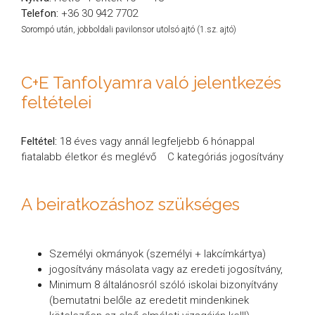
Telefon:
+36 30 942 7702
Sorompó után, jobboldali pavilonsor utolsó ajtó (1.sz. ajtó)
C+E Tanfolyamra való jelentkezés
feltételei
Feltétel:
18 éves vagy annál legfeljebb 6 hónappal
fiatalabb életkor és meglévő C kategóriás jogosítvány
A beiratkozáshoz szükséges
Személyi okmányok (személyi + lakcímkártya)
jogosítvány másolata vagy az eredeti jogosítvány,
Minimum 8 általánosról szóló iskolai bizonyítvány
(bemutatni belőle az eredetit mindenkinek