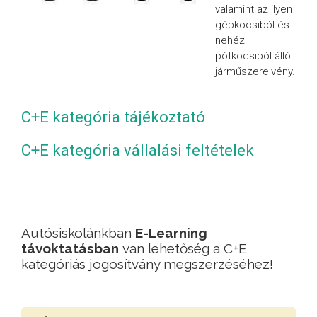
valamint az ilyen
gépkocsiból és
nehéz
pótkocsiból álló
járműszerelvény.
C+E kategória tájékoztató
C+E kategória vállalási feltételek
Autósiskolánkban
E-Learning
távoktatásban
van lehetőség a C+E
kategóriás jogosítvány megszerzéséhez!