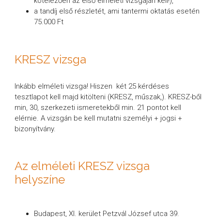
kötelezően az első elméleti vizsgáján kell!),
a tandíj első részletét, ami tantermi oktatás esetén
75.000 Ft
KRESZ vizsga
Inkább elméleti vizsga! Hiszen két 25 kérdéses
tesztlapot kell majd kitölteni (KRESZ, műszak,). KRESZ-ből
min, 30, szerkezeti ismeretekből min. 21 pontot kell
elérnie. A vizsgán be kell mutatni személyi + jogsi +
bizonyítvány.
Az elméleti KRESZ vizsga
helyszíne
Budapest, XI. kerület Petzvál József utca 39.