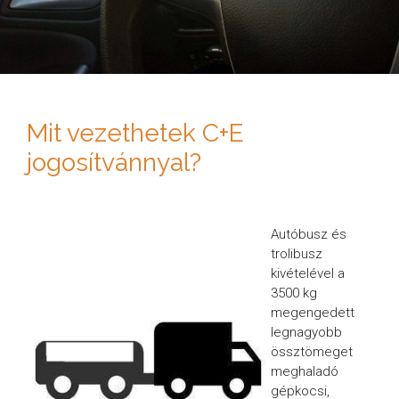
Mit vezethetek C+E
jogosítvánnyal?
Autóbusz és
trolibusz
kivételével a
3500 kg
megengedett
legnagyobb
össztömeget
meghaladó
gépkocsi,