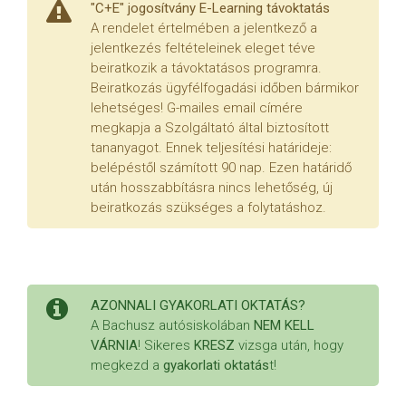
"C+E" jogosítvány E-Learning távoktatás
A rendelet értelmében a jelentkező a
jelentkezés feltételeinek eleget téve
beiratkozik a távoktatásos programra.
Beiratkozás ügyfélfogadási időben bármikor
lehetséges! G-mailes email címére
megkapja a Szolgáltató által biztosított
tananyagot. Ennek teljesítési határideje:
belépéstől számított 90 nap. Ezen határidő
után hosszabbításra nincs lehetőség, új
beiratkozás szükséges a folytatáshoz.
AZONNALI GYAKORLATI OKTATÁS?
A Bachusz autósiskolában
NEM KELL
VÁRNIA
! Sikeres
KRESZ
vizsga után, hogy
megkezd a
gyakorlati oktatás
t!