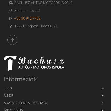
BACHUSZ AUTÓS MOTOROS ISKOLA
Bachusz József
+36 30 942 7702
1222 Budapest, Háros u. 26.
Információk
BLOG
Á.SZ.F
ADATKEZELÉSI TÁJÉKOZTATÓ
IMPRESSZUM