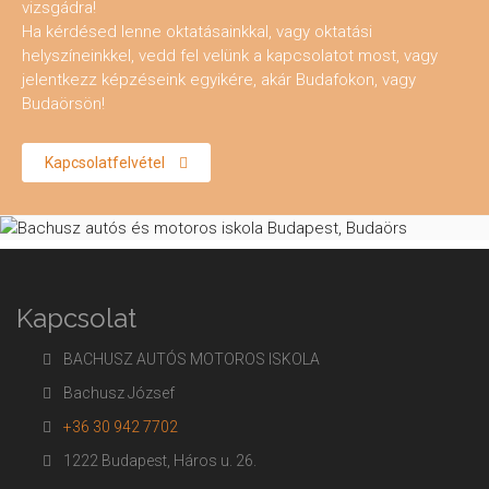
vizsgádra!
Ha kérdésed lenne oktatásainkkal, vagy oktatási
helyszíneinkkel, vedd fel velünk a kapcsolatot most, vagy
jelentkezz képzéseink egyikére, akár Budafokon, vagy
Budaörsön!
Kapcsolatfelvétel
Kapcsolat
BACHUSZ AUTÓS MOTOROS ISKOLA
Bachusz József
+36 30 942 7702
1222 Budapest, Háros u. 26.