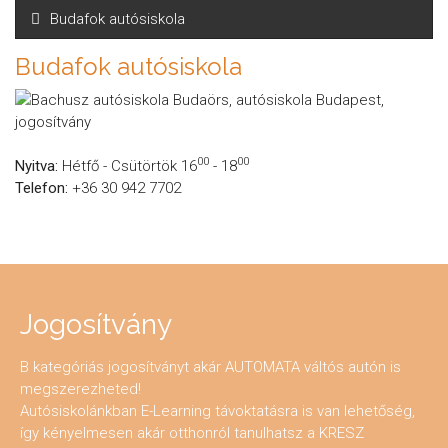
Budafok autósiskola
Budafok autósiskola
00
00
Nyitva:
Hétfő - Csütörtök 16
- 18
Telefon:
+36 30 942 7702
Jogosítvány
B kategóriás jogosítványt akár AUTOMATA váltós autón is
megszerezheted!
Autósiskolánkban E-Learning távoktatásra is van lehetőség,
így kényelmesen akár otthonról tanulhatsz a KRESZ