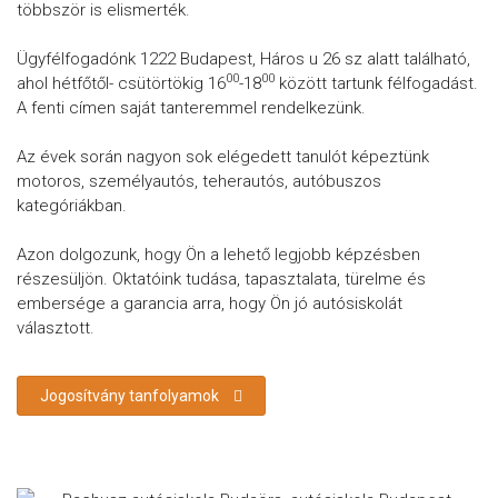
többször is elismerték.
Ügyfélfogadónk 1222 Budapest, Háros u 26 sz alatt található,
00
00
ahol hétfőtől- csütörtökig 16
-18
között tartunk félfogadást.
A fenti címen saját tanteremmel rendelkezünk.
Az évek során nagyon sok elégedett tanulót képeztünk
motoros, személyautós, teherautós, autóbuszos
kategóriákban.
Azon dolgozunk, hogy Ön a lehető legjobb képzésben
részesüljön. Oktatóink tudása, tapasztalata, türelme és
embersége a garancia arra, hogy Ön jó autósiskolát
választott.
Jogosítvány tanfolyamok