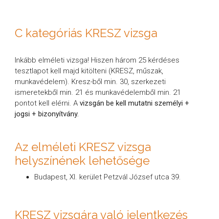
C kategóriás KRESZ vizsga
Inkább elméleti vizsga! Hiszen három 25 kérdéses
tesztlapot kell majd kitölteni (KRESZ, műszak,
munkavédelem). Kresz-ből min. 30, szerkezeti
ismeretekből min. 21 és munkavédelemből min. 21
pontot kell elérni. A
vizsgán be kell mutatni személyi +
jogsi + bizonyítvány.
Az elméleti KRESZ vizsga
helyszínének lehetősége
Budapest, XI. kerület Petzvál József utca 39.
KRESZ vizsgára való jelentkezés