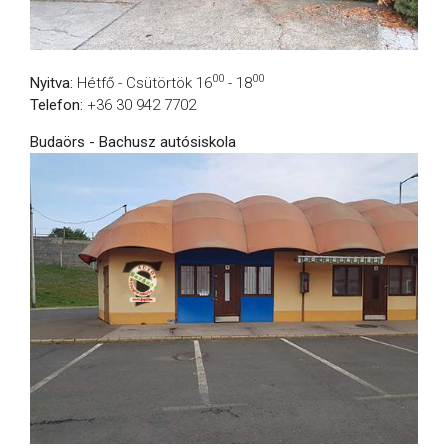
00
00
Nyitva:
Hétfő - Csütörtök 16
- 18
Telefon:
+36 30 942 7702
Budaörs - Bachusz autósiskola