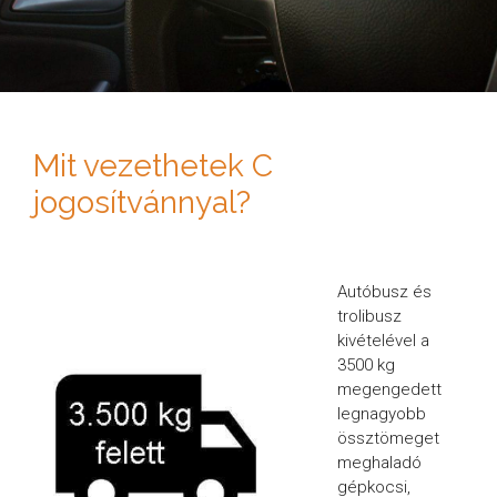
Mit vezethetek C
jogosítvánnyal?
Autóbusz és
trolibusz
kivételével a
3500 kg
megengedett
legnagyobb
össztömeget
meghaladó
gépkocsi,