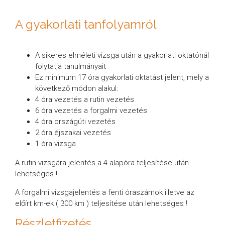
A gyakorlati tanfolyamról
A sikeres elméleti vizsga után a gyakorlati oktatónál
folytatja tanulmányait
Ez minimum 17 óra gyakorlati oktatást jelent, mely a
következő módon alakul:
4 óra vezetés a rutin vezetés
6 óra vezetés a forgalmi vezetés
4 óra országúti vezetés
2 óra éjszakai vezetés
1 óra vizsga
A rutin vizsgára jelentés a 4 alapóra teljesítése után
lehetséges !
A forgalmi vizsgajelentés a fenti óraszámok illetve az
előírt km-ek ( 300 km ) teljesítése után lehetséges !
Részletfizetés