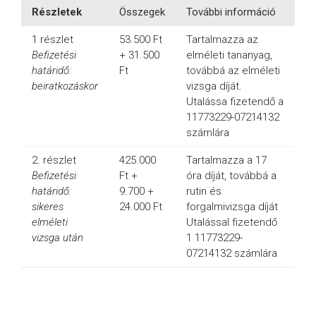
Részletek
Összegek
További információ
1 részlet
53.500 Ft
Tartalmazza az
Befizetési
+ 31.500
elméleti tananyag,
határidő:
Ft
továbbá az elméleti
beiratkozáskor
vizsga díját.
Utalássa fizetendő a
11773229-07214132
számlára
2. részlet
425.000
Tartalmazza a 17
Befizetési
Ft +
óra díját, továbbá a
határidő:
9.700 +
rutin és
sikeres
24.000 Ft
forgalmivizsga díját
elméleti
Utalással fizetendő
vizsga után
1 11773229-
07214132 számlára