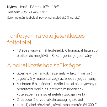
00
00
Nyitva:
Hétfő - Péntek 10
- 18
Telefon:
+36 30 942 7702
Sorompó után, jobboldali pavilonsor utolsó ajtó (1.sz. ajtó)
Tanfolyamra való jelentkezés
feltételei
18 éves vagy annál legfeljebb 6 hónappal fiatalabb
életkor és meglévő B kategóriás jogosítvány
A beiratkozáshoz szükséges
Személyi okmányok ( személyi + lakcímkártya )
jogosítvány másolata vagy az eredeti jogosítvány,
Minimum 8 általánosról szóló iskolai bizonyítvány (
bemutatni belőle az eredetit mindenkinek
kötelezően az első elméleti vizsgáján kell!),
2. csoportú orvosi alkalmassági igazolást
a tandíj első részletét, távoktatás esetén 84.000 Ft