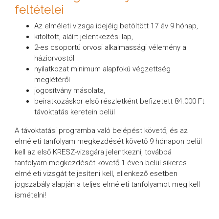
feltételei
Az elméleti vizsga idejéig betöltött 17 év 9 hónap,
kitöltött, aláírt jelentkezési lap,
2-es csoportú orvosi alkalmassági vélemény a
háziorvostól
nyilatkozat minimum alapfokú végzettség
meglétéről
jogosítvány másolata,
beiratkozáskor első részletként befizetett 84.000 Ft
távoktatás keretein belül
A távoktatási programba való belépést követő, és az
elméleti tanfolyam megkezdését követő 9 hónapon belül
kell az első KRESZ-vizsgára jelentkezni, továbbá
tanfolyam megkezdését követő 1 éven belül sikeres
elméleti vizsgát teljesíteni kell, ellenkező esetben
jogszabály alapján a teljes elméleti tanfolyamot meg kell
ismételni!