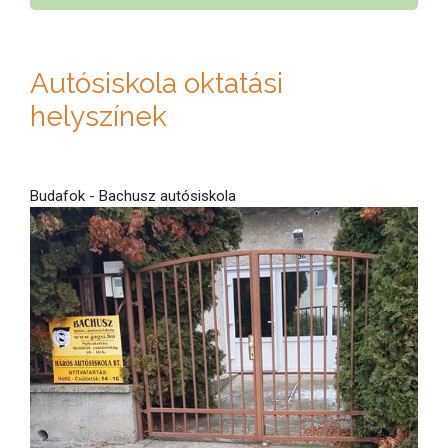
Autósiskola oktatási
helyszínek
Budafok - Bachusz autósiskola