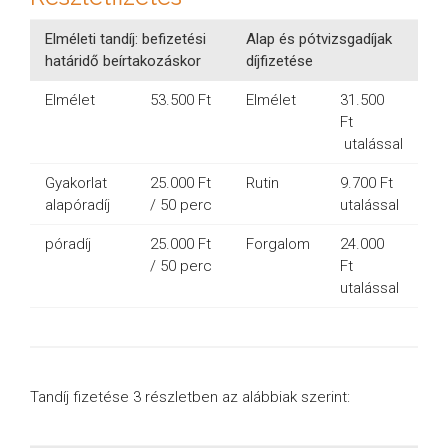
Elméleti tandíj: befizetési
Alap és pótvizsgadíjak
határidő beírtakozáskor
díjfizetése
Elmélet
53.500 Ft
Elmélet
31.500
Ft
utalással
Gyakorlat
25.000 Ft
Rutin
9.700 Ft
alapóradíj
/ 50 perc
utalással
póradíj
25.000 Ft
Forgalom
24.000
/ 50 perc
Ft
utalással
Tandíj fizetése 3 részletben az alábbiak szerint: