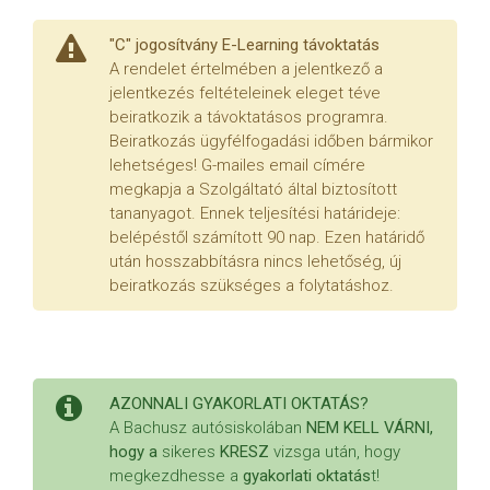
"C" jogosítvány E-Learning távoktatás
A rendelet értelmében a jelentkező a
jelentkezés feltételeinek eleget téve
beiratkozik a távoktatásos programra.
Beiratkozás ügyfélfogadási időben bármikor
lehetséges! G-mailes email címére
megkapja a Szolgáltató által biztosított
tananyagot. Ennek teljesítési határideje:
belépéstől számított 90 nap. Ezen határidő
után hosszabbításra nincs lehetőség, új
beiratkozás szükséges a folytatáshoz.
AZONNALI GYAKORLATI OKTATÁS?
A Bachusz autósiskolában
NEM KELL VÁRNI,
hogy a
sikeres
KRESZ
vizsga után, hogy
megkezdhesse a
gyakorlati oktatás
t!