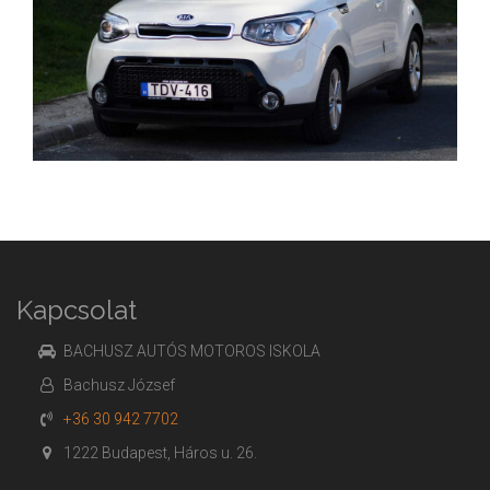
Kapcsolat
BACHUSZ AUTÓS MOTOROS ISKOLA
Bachusz József
+36 30 942 7702
1222 Budapest, Háros u. 26.