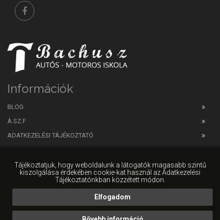
Információk
BLOG
Á.SZ.F
ADATKEZELÉSI TÁJÉKOZTATÓ
IMPRESSZUM
Tájékoztatjuk, hogy weboldalunk a látogatók magasabb szintű
kiszolgálása érdekében cookie-kat használ az Adatkezelési
Tájékoztatónkban közzétett módon.
Elfogadom
HW Online
weboldal készítés
|
HW+ CMS
|
Web developer
Bővebb információ