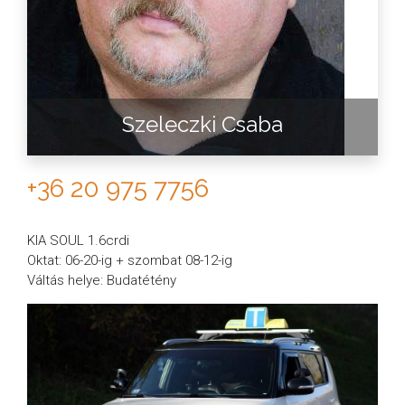
Szeleczki Csaba
+36 20 975 7756
KIA SOUL 1.6crdi
Oktat: 06-20-ig + szombat 08-12-ig
Váltás helye: Budatétény