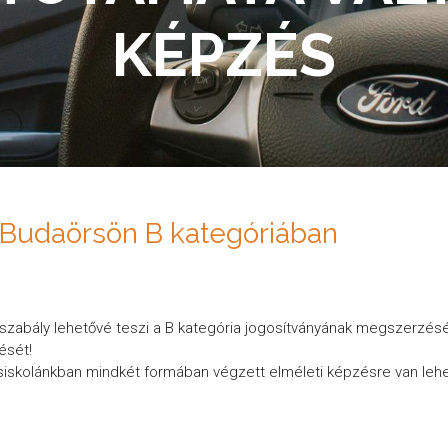
KÉPZÉS
 Budaörsön B kategóriában
szabály lehetővé teszi a B kategória jogosítványának megszerzésé
ését!
siskolánkban mindkét formában végzett elméleti képzésre van leh