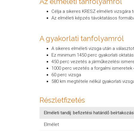
Az elméleti tanfolyamról
Célja a sikeres KRESZ elméleti vizsgára t
Az elméleti képzés távoktatásos formában 
A gyakorlati tanfolyamról
A sikeres elméleti vizsga után a választot
Ez minimum 1450 perc gyakorlati oktatást
450 perc vezetés a járműkezelési ismeret
1000 perc vezetés a forgalmi ismeretek e
60 perc vizsga
580 km megtétele nélkül gyakorlati vizsg
Részletfizetés
Elméleti tandíj: befizetési határidő beírtakozá
Elmélet