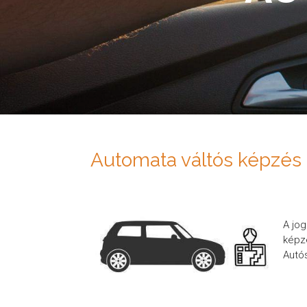
Automata váltós képzés
A jog
képz
Autó