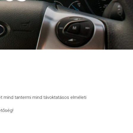
t mind tantermi mind távoktatásos elméleti
etőség!