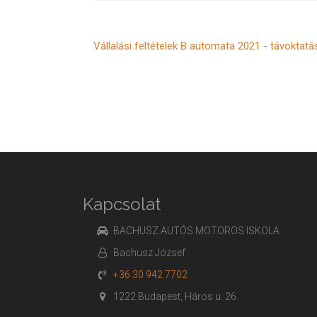
Vállalási feltételek B automata 2021 - távoktatá
Kapcsolat
BACHUSZ AUTÓS MOTOROS ISKOLA
Bachusz József
+36 30 942 7702
1222 Budapest, Háros u. 26.