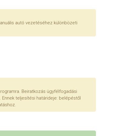
 Manuális autó vezetéséhez különbözeti
 programra. Beiratkozás ügyfélfogadási
Ennek teljesítési határideje: belépéstől
atáshoz.