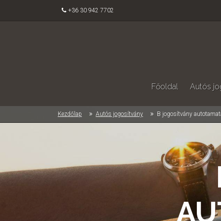
+36 30 942 7702
Főoldal
Autós jo
Kezdőlap
Autós jogosítvány
B jogosítvány autotamat
AU