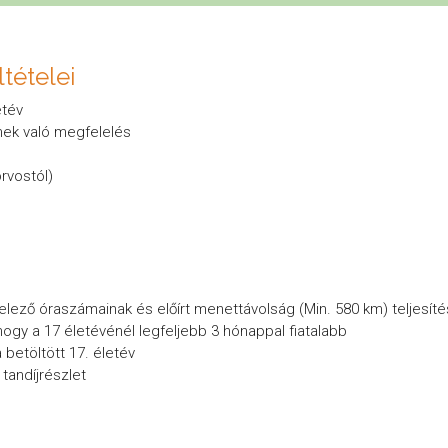
tételei
etév
nek való megfelelés
rvostól)
telező óraszámainak és előírt menettávolság (Min. 580 km) teljesít
hogy a 17 életévénél legfeljebb 3 hónappal fiatalabb
 betöltött 17. életév
 tandíjrészlet