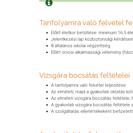
Tanfolyamra való felvétel fel
Előírt életkor betöltése: minimum 16.5 él
Jelentkezési lap közbiztonsági kérdései
8 általános iskolai végzettség
Előírt orvosi alkalmassági vélemény (házo
Vizsgára bocsátás feltételei
A tanfolyamra való felvétel teljesítése
Az elméleti, majd a gyakorlati oktatás kö
Az elméleti vizsgára bocsátás feltétele, 
A gyakorlati vizsgára bocsátás feltétele a
A szolgáltatás ellenértékeként befizetett