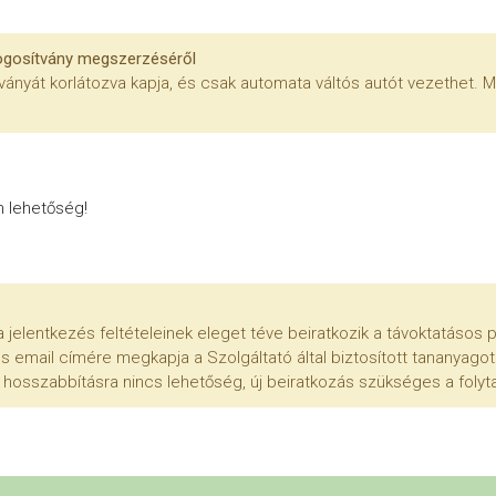
ogosítvány megszerzéséről
ítványát korlátozva kapja, és csak automata váltós autót vezethet.
n lehetőség!
 jelentkezés feltételeinek eleget téve beiratkozik a távoktatásos
 email címére megkapja a Szolgáltató által biztosított tananyagot. 
n hosszabbításra nincs lehetőség, új beiratkozás szükséges a folyt