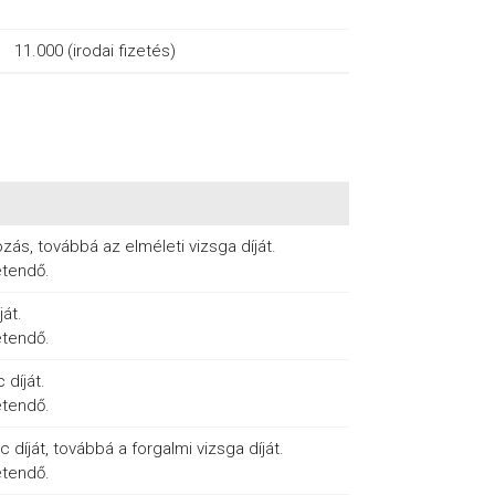
11.000 (irodai fizetés)
zás, továbbá az elméleti vizsga díját.
etendő.
át.
etendő.
díját.
etendő.
díját, továbbá a forgalmi vizsga díját.
etendő.