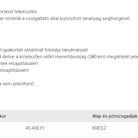
örténő felkészítés.
történik a szolgáltató által biztosított tananyag segítségével.
t gyakorlati oktatónál folytatja tanulmányait
 illetve a kötelezően előírt menettávolság (580 km) megtételét jel
ek elsajátításáért
lsajátításáért
a nem jelenthető
skor
Alap és pótvizsgadíjak 
45.400 Ft
KRESZ