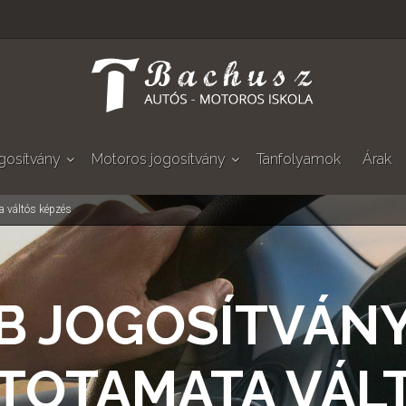
gosítvány
Motoros jogosítvány
Tanfolyamok
Árak
a váltós képzés
B JOGOSÍTVÁN
TOTAMATA VÁL