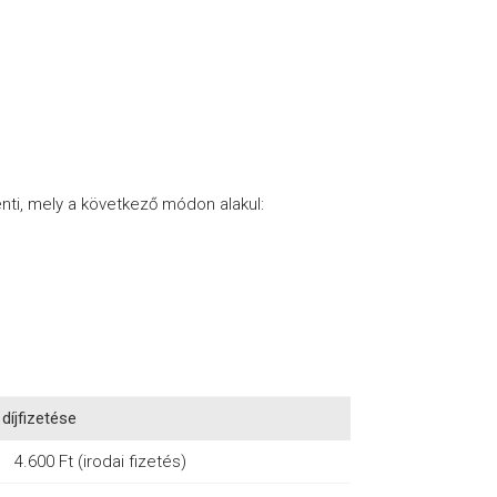
enti, mely a következő módon alakul:
díjfizetése
4.600 Ft (irodai fizetés)