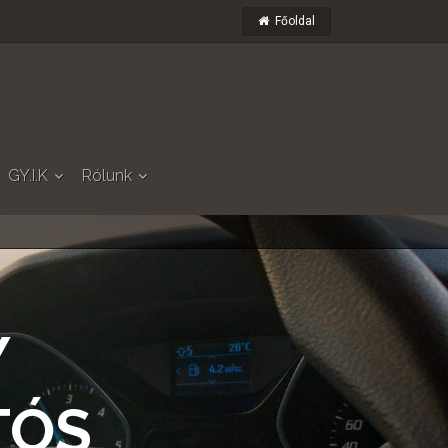
Főoldal
GY.I.K
Rólunk
Y
TÓS