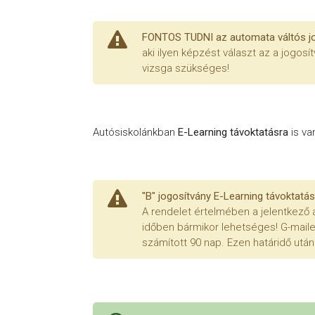
FONTOS TUDNI az automata váltós j
aki ilyen képzést választ az a jogos
vizsga szükséges!
Autósiskolánkban
E-Learning távoktatásra
is va
"B" jogosítvány E-Learning távoktatás
A rendelet értelmében a jelentkező a
időben bármikor lehetséges! G-mailes
számított 90 nap. Ezen határidő utá