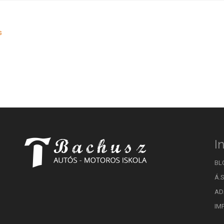
s
I
BL
Á.S
AD
IM