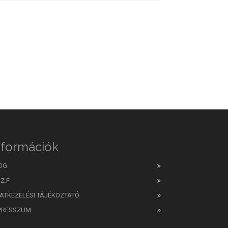
nformációk
OG
Z.F
ATKEZELÉSI TÁJÉKOZTATÓ
PRESSZUM